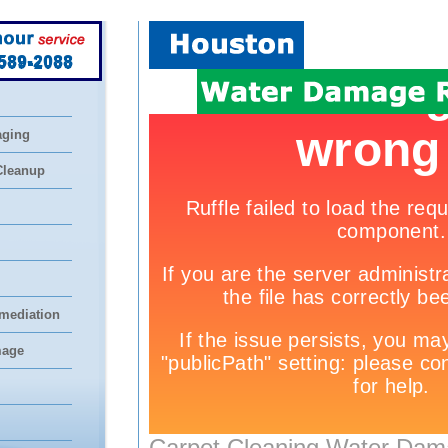
 589-2088
aging
Cleanup
mediation
mage
Carpet Cleaning Water Dam