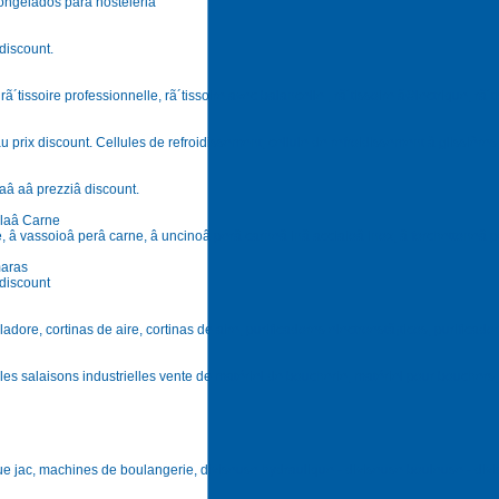
congelados para hosteleria
 discount.
rã´tissoire professionnelle, rã´tissoire avec balancelle , rã´tissoire ã©lectrique, rã´t
u prix discount. Cellules de refroidissement, cellule de refroidissement à glissières
naâ aâ prezziâ discount.
llaâ Carne
e, â vassoioâ perâ carne, â uncinoâ perâ carneâ inâ acciaioâ inox, â forchettoneâ pe
maras
 discount
ore, cortinas de aire, cortinas de aire, purificadores electroestã¡ticos, purificador
et les salaisons industrielles vente de matériel de boucherie, matériel pour bouchers
ue jac, machines de boulangerie, diviseuse hydraulique - diviseuse bouleuse - di