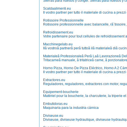
Sierras para huesos y congel. Sierras para huesos y 
Scaldaalimenti.eu
Il vostro partner per tutto il materiale di cucina a prezzi
Rotissoire Professionnelle
Rotissoire professionnelle avec balancelle, rã´tissoire, 
Refroidissement.eu
Votre partenaire pour tout cellules de refroidissement a
Macchinegelato.eu
Ilâ vostroâ partnerâ perâ tuttoâ ilâ materialeâ diâ cuci
Materialeâ Professionaleâ Perâ Laâ Lavorazioneâ De
Tritacarneâ manuale, â tritatriceâ carne, â porzionator
Horno Pizza, Horno De Pizza Eléctrico, Horno A 2 Cá
Il vostro partner per tutto il materiale di cucina a prezzi
Extractores.eu
Reguladores, reguladores, extractores con motor, regulad
Equipement-boucherie
Matériel pour la boucherie, la charcuterie, la triperie 
Embutidoras.eu
Maquinaria para la industria cárnica
Diviseuse.eu
Diviseuse, diviseuse hydraulique, diviseuse hydrauliq