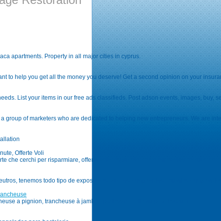
naca apartments. Property in all major cities in cyprus.
ant to help you get all the money you deserve! Get a second opinion on your insura
eeds. List your items in our free ads classifieds. Post adson events, images, buy, sel
th a group of marketers who are dedicated to helping new entrepreneurs. We are int
allation
nute, Offerte Voli
rte che cerchi per risparmiare, offerta volo, risparmio, cerco offerte last minute, cerco o
utros, tenemos todo tipo de expositores, vitrinas refrigeradas, murales refrigerados,
Trancheuse
cheuse a pignion, trancheuse à jambon professionnelle au prix discount.