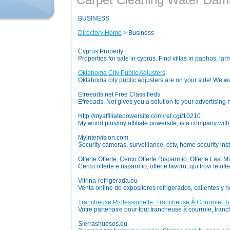
BUSINESS
Directory Home
> Business
Cyprus Property
Properties for sale in cyprus. Find villas in paphos, lar
Oklahoma City Public Adjusters
Oklahoma city public adjusters are on your side! We w
Efreeads.net Free Classifieds
Efreeads. Net gives you a solution to your advertising n
Http://myaffiliatepowersite.com/ref.cgi/10210
My world plus/my affiliate powersite, is a company wi
Myintervision.com
Security cameras, surveillance, cctv, home security inst
Offerte Offerte, Cerco Offerte Risparmio, Offerte Last Mi
Cerco offerte e risparmio, offerte lavoro, qui trovi le offe
Vitrina-refrigerada.eu
Venta online de expositores refrigerados, calientes y ne
Trancheuse Professionelle, Trancheuse À Courroie, 
Votre partenaire pour tout trancheuse à courroie, tran
Sierrashuesos.eu